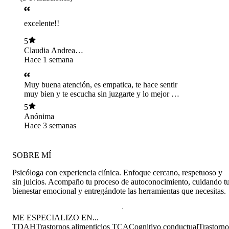
excelente!!
5
Claudia Andrea
Meza Astete
Hace 1 semana
Muy buena atención, es empatica, te hace sentir
muy bien y te escucha sin juzgarte y lo mejor es
que te sientes cómoda contando tus problemas.
5
Es muy profesional, me ha ayudado harto desde
Anónima
que la conocí.
Hace 3 semanas
SOBRE MÍ
Psicóloga con experiencia clínica. Enfoque cercano, respetuoso y
sin juicios. Acompaño tu proceso de autoconocimiento, cuidando t
bienestar emocional y entregándote las herramientas que necesitas.
ME ESPECIALIZO EN...
TDAH
Trastornos alimenticios TCA
Cognitivo conductual
Trastorno