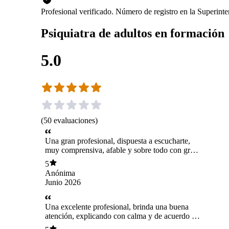
Profesional verificado. Número de registro en la Superin
Psiquiatra de adultos en formación
5.0
(
50
evaluaciones
)
Una gran profesional, dispuesta a escucharte,
muy comprensiva, afable y sobre todo con gran
conocimiento sobre su área, muchas gracias.
5
Anónima
Junio 2026
Una excelente profesional, brinda una buena
atención, explicando con calma y de acuerdo a
lo que una presenta. Una vez más me sentí