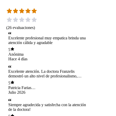
(
26
evaluaciones
)
Excelente profesional muy empatica brinda una
atención cálida y agradable
5
Anónima
Hace 4 días
Excelente atención. La doctora Franzelis
demostró un alto nivel de profesionalismo,
amabilidad y compromiso. Me entregó
5
información clara, resolvió todas mis dudas y
Patricia Farias
brindó una atención respetuosa y de calidad.
Hidalgo
Julio 2026
Estoy muy agradecida por su dedicación.
Siempre agradecida y satisfecha con la atención
de la doctora!