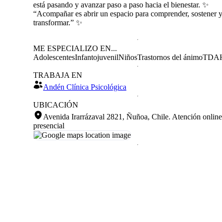
está pasando y avanzar paso a paso hacia el bienestar. ✨️
“Acompañar es abrir un espacio para comprender, sostener 
transformar.” ✨
ME ESPECIALIZO EN...
Adolescentes
Infantojuvenil
Niños
Trastornos del ánimo
TDA
TRABAJA EN
Andén Clínica Psicológica
UBICACIÓN
Avenida Irarrázaval 2821, Ñuñoa, Chile
.
Atención online
presencial