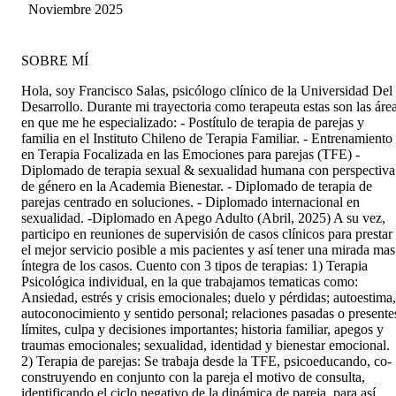
Valdés Rojas
Noviembre 2025
SOBRE MÍ
Hola, soy Francisco Salas, psicólogo clínico de la Universidad Del
Desarrollo. Durante mi trayectoria como terapeuta estas son las áre
en que me he especializado: - Postítulo de terapia de parejas y
familia en el Instituto Chileno de Terapia Familiar. - Entrenamiento
en Terapia Focalizada en las Emociones para parejas (TFE) -
Diplomado de terapia sexual & sexualidad humana con perspectiva
de género en la Academia Bienestar. - Diplomado de terapia de
parejas centrado en soluciones. - Diplomado internacional en
sexualidad. -Diplomado en Apego Adulto (Abril, 2025) A su vez,
participo en reuniones de supervisión de casos clínicos para prestar
el mejor servicio posible a mis pacientes y así tener una mirada mas
íntegra de los casos. Cuento con 3 tipos de terapias: 1) Terapia
Psicológica individual, en la que trabajamos tematicas como:
Ansiedad, estrés y crisis emocionales; duelo y pérdidas; autoestima,
autoconocimiento y sentido personal; relaciones pasadas o presente
límites, culpa y decisiones importantes; historia familiar, apegos y
traumas emocionales; sexualidad, identidad y bienestar emocional.
2) Terapia de parejas: Se trabaja desde la TFE, psicoeducando, co-
construyendo en conjunto con la pareja el motivo de consulta,
identificando el ciclo negativo de la dinámica de pareja, para así