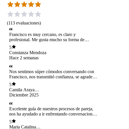
(
113
evaluaciones
)
Francisco es muy cercano, es claro y
profesional. Me gusta mucho su forma de
trabajo.
5
Constanza Mendoza
Hace 2 semanas
Nos sentimos súper cómodos conversando con
Francisco, nos transmitió confianza, se agradece
su asertividad, sentimos buen dominio de los
5
temas tratados en la sesión. De todas maneras
Camila Araya
seguiremos el proceso con él
Navarro
Diciembre 2025
Excelente guía de nuestros procesos de pareja,
nos ha ayudado a ir enfrentando conversaciones
difíciles, con empatía y herramientas claras
5
Maria Catalina