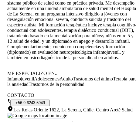
sistema público de salud como en práctica privada. Me desempeño
actualmente en una unidad ambulatoria de salud mental del Hospita
de La Serena, en un programa intensivo dirigido a jóvenes con
desregulación emocional severa, conducta suicida y trastorno del
espectro autista. Mi formación terapéutica incluye terapia cognitivo
conductual con adolescentes, terapia dialéctico-conductual (DBT),
tratamiento basado en la mentalización para niñosy niñas entre 5 y
12 salud de edad, y un diplomado en apego y desarrollo infantil.
Complementariamente, cuento con competencias y formación
(diplomado) en evaluación neuropsicológica infantojuvenil, y
también en psicodiagnóstico de la personalidad en adultos.
ME ESPECIALIZO EN...
Infantojuvenil
Adolescentes
Adulto
Trastornos del ánimo
Terapia par
la ansiedad
Trastornos de la personalidad
CONTACTO
+56
9
6243
5949
Las Rojas Oriente 1622, La Serena, Chile
.
Centro Areté Salud