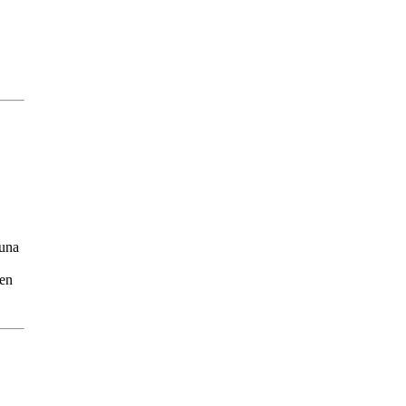
 una
 en