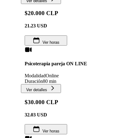
Ver detalles
$20.000 CLP
21.23
USD
Ver horas
Psicoterapia pareja ON LINE
Modalidad
Online
Duración
80 min
Ver detalles
$30.000 CLP
32.03
USD
Ver horas