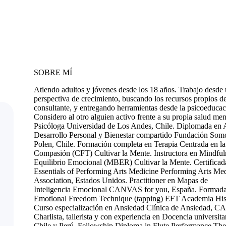
SOBRE MÍ
Atiendo adultos y jóvenes desde los 18 años. Trabajo desde
perspectiva de crecimiento, buscando los recursos propios de
consultante, y entregando herramientas desde la psicoeducac
Considero al otro alguien activo frente a su propia salud men
Psicóloga Universidad de Los Andes, Chile. Diplomada en A
Desarrollo Personal y Bienestar compartido Fundación Som
Polen, Chile. Formación completa en Terapia Centrada en la
Compasión (CFT) Cultivar la Mente. Instructora en Mindful
Equilibrio Emocional (MBER) Cultivar la Mente. Certificad
Essentials of Performing Arts Medicine Performing Arts Me
Association, Estados Unidos. Practitioner en Mapas de
Inteligencia Emocional CANVAS for you, España. Formada
Emotional Freedom Technique (tapping) EFT Academia His
Curso especialización en Ansiedad Clínica de Ansiedad, 
Charlista, tallerista y con experiencia en Docencia universita
Chile y Perú. Fellowship Diploma in Flute Performance The