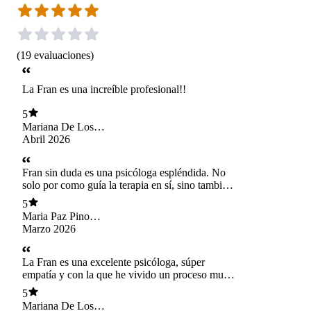
(
19
evaluaciones
)
La Fran es una increíble profesional!!
5
Mariana De Los
Angeles Del Campo
Abril 2026
Fran sin duda es una psicóloga espléndida. No
solo por como guía la terapia en sí, sino también
como oyente. De todos los psicólogos que he
5
pasado(y vaya que fueron muchos) fran ha sido
Maria Paz Pino
la única en poder llegar al punto en el cual, no
Mellado
Marzo 2026
pienso darme de alta médica sola. Una psicologa
para valorar. Infinitas gracias
La Fran es una excelente psicóloga, súper
empatía y con la que he vivido un proceso muy
lindo.
5
Mariana De Los