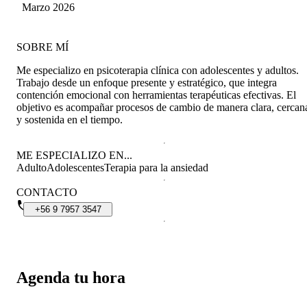
Angeles Del Campo
Marzo 2026
SOBRE MÍ
Me especializo en psicoterapia clínica con adolescentes y adultos.
Trabajo desde un enfoque presente y estratégico, que integra
contención emocional con herramientas terapéuticas efectivas. El
objetivo es acompañar procesos de cambio de manera clara, cercan
y sostenida en el tiempo.
ME ESPECIALIZO EN...
Adulto
Adolescentes
Terapia para la ansiedad
CONTACTO
+56
9
7957
3547
Agenda tu hora