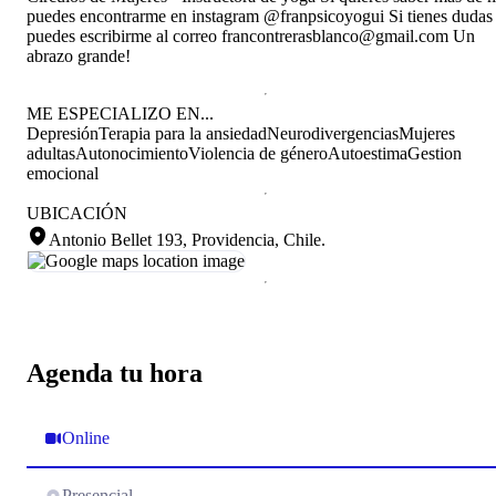
puedes encontrarme en instagram @franpsicoyogui Si tienes dudas
puedes escribirme al correo francontrerasblanco@gmail.com Un
abrazo grande!
ME ESPECIALIZO EN...
Depresión
Terapia para la ansiedad
Neurodivergencias
Mujeres
adultas
Autonocimiento
Violencia de género
Autoestima
Gestion
emocional
UBICACIÓN
Antonio Bellet 193, Providencia, Chile
.
Agenda tu hora
Online
Presencial