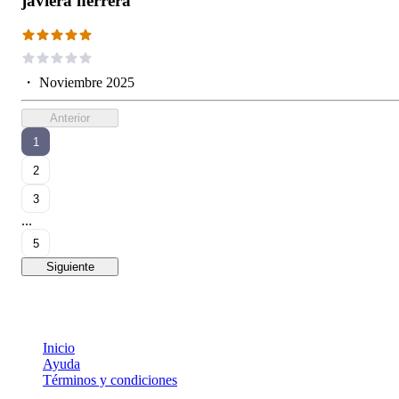
javiera herrera
・
Noviembre 2025
Anterior
1
2
3
...
5
Siguiente
Inicio
Ayuda
Términos y condiciones