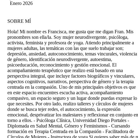
🤍 sin duda es un espacio que recomiendo
Enero 2026
muchísimo
SOBRE MÍ
Hola! Mi nombre es Francisca, me gusta que me digan Fran. Mis
pronombres son ella/la. Soy mujer neurodivergente, psicóloga,
activista, feminista y profesora de yoga. Atiendo principalmente a
mujeres adultas, las temáticas con las que suelo trabajar son;
depresión, ansiedad, autoconocimiento, temas vincurales, violencia
de género, identificación neurodivergente, autoestima,
psicoeducación, reconocimiento y gestión emocional. El
acompañamiento terapéutico que realizo está basado en una
perspectiva integral, que incluye factores biográficos y vinculares,
aspectos cognitivos, narrativos, perspectiva de género y la terapia
centrada en la compasión. Uno de mis principales objetivos es que
en este espacio encuentres escucha activa, acompañamiento
compasivo, un espacio seguro y un lugar donde puedas expresar lo
que necesites. Por otro lado, realizo talleres y círculos de mujeres
donde se busca tejer redes, el autococimiento, la expresión
emocional, desprivatizar los malestares y reflexionar en conjunto e
torno a ellos. - Psicóloga Clínica, Universidad Diego Portales -
Diplomada en Salud Mental, Género y Feminismos - Cursando
formación en Terapia Centrada en la Compasión - Facilitadora de
Círculos de Mujeres - Instructora de yoga Si quieres saber más de 