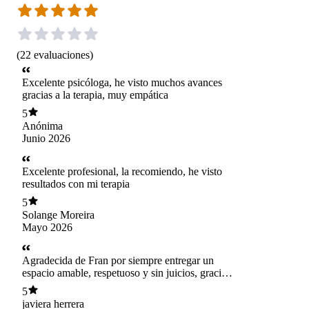
(
22
evaluaciones
)
Excelente psicóloga, he visto muchos avances
gracias a la terapia, muy empática
5
Anónima
Junio 2026
Excelente profesional, la recomiendo, he visto
resultados con mi terapia
5
Solange Moreira
Mayo 2026
Agradecida de Fran por siempre entregar un
espacio amable, respetuoso y sin juicios, gracias
por acompañarme siempre y entregarme
5
herramientas para hablarme desde la compasión
javiera herrera