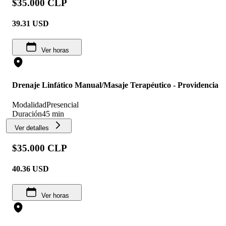
$35.000 CLP
39.31
USD
Ver horas
Drenaje Linfático Manual/Masaje Terapéutico - Providencia
Modalidad
Presencial
Duración
45 min
Ver detalles
$35.000 CLP
40.36
USD
Ver horas