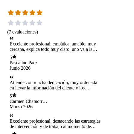
(
7
evaluaciones
)
Excelente profesional, empática, amable, muy
cercana, explica todo muy claro, uno va a la
terapia muy confiada, ya que es muy respetuosa
5
y delicada para tratar, yo no entendía de que se
Pascaline Paez
trataba la kinesiología de piso pélvico, ella se
Junio 2026
tono todo el tiempo con mucha paciencia para
explicarme siempre las dudas que tenía, al
principio me costo ejercitar un músculo
Atiende con mucha dedicación, muy ordenada
completamente desconocido para mi, pero poco
en llevar la información del cliente y los
a poco fui progresando y mejorando, ahora no
ejercicios han estado perfectos según mi
5
voy a cada rato al baño, he mejorado mi
dolencia
Carmen Chamorro
digestión, ya no dependo de un medicamento, le
Gaete
Marzo 2026
estaré eternamente agradecida, ojala todas las
personas del area de la saluda fueran como ella,
es un ejemplo a seguir, que Dios la bendiga
Excelente profesional, destacando las estrategias
siempre.
de intervención y de trabajo al momento de
colocarlo en práctica , especialmente te cuando