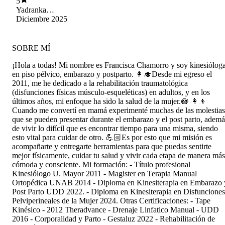
5
uno necesita conocimientos prácticos y reales
Yadranka
para estar más preparados durante te el trabajo
Franulovich Araya
Diciembre 2025
de parto y parto. Muy recomendada.
SOBRE MÍ
¡Hola a todas! Mi nombre es Francisca Chamorro y soy kinesiólog
en piso pélvico, embarazo y postparto. 👩‍🎓Desde mi egreso el
2011, me he dedicado a la rehabilitación traumatológica
(disfunciones físicas músculo-esqueléticas) en adultos, y en los
últimos años, mi enfoque ha sido la salud de la mujer.🪷 👩‍👦
Cuando me convertí en mamá experimenté muchas de las molestias
que se pueden presentar durante el embarazo y el post parto, ademá
de vivir lo difícil que es encontrar tiempo para una misma, siendo
esto vital para cuidar de otro. 💪🏻Es por esto que mi misión es
acompañarte y entregarte herramientas para que puedas sentirte
mejor físicamente, cuidar tu salud y vivir cada etapa de manera más
cómoda y consciente. Mi formación: - Título profesional
Kinesiólogo U. Mayor 2011 - Magister en Terapia Manual
Ortopédica UNAB 2014 - Diploma en Kinesiterapia en Embarazo 
Post Parto UDD 2022. - Diploma en Kinesiterapia en Disfunciones
Pelviperineales de la Mujer 2024. Otras Certificaciones: - Tape
Kinésico - 2012 Theradvance - Drenaje Linfatico Manual - UDD
2016 - Corporalidad y Parto - Gestaluz 2022 - Rehabilitación de