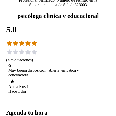
Profesional verificado. Número de registro en la
Superintendencia de Salud: 328003
psicóloga clínica y educacional
5.0
(
4
evaluaciones
)
Muy buena disposición, abierta, empática y
conciliadora.
5
Alicia Russi
Brodske
Hace 1 día
Agenda tu hora