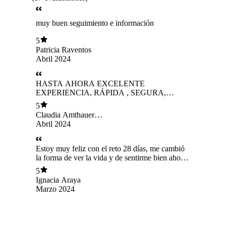
muy buen seguimiento e información
5
Patricia Raventos
Abril 2024
HASTA AHORA EXCELENTE
EXPERIENCIA, RÁPIDA , SEGURA,
EXPEDITA
5
Claudia Amthauer
Mödinger
Abril 2024
Estoy muy feliz con el reto 28 días, me cambió
la forma de ver la vida y de sentirme bien ahora
es mi prioridad! Comer sano, el ayuno
5
intermitente y un montón de otras cosas que
Ignacia Araya
aprendí ahora los llevaré siempre a mi vida
Marzo 2024
diaria para mantener este estilo de vida! Gracias
Fran por el cariño y dedicación ❤️❤️❤️