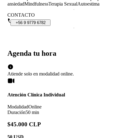
ansiedad
Mindfulness
Terapia Sexual
Autoestima
CONTACTO
+56
9
9779
6782
Agenda tu hora
Atiende solo en
modalidad
online
.
Atención Clínica Individual
Modalidad
Online
Duración
50 min
$45.000 CLP
50
USD