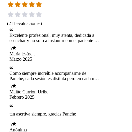
(
211
evaluaciones
)
Excelente profesional, muy atenta, dedicada a
escuchar y no solo a instaurar con el paciente su
metodología de trabajo, como lamentablemente
5
me ha tocado con otros psicólogos. Muy
María jesús
recomendada
escobedo
Marzo 2025
Como siempre increíble acompañarme de
Panche, cada sesión es distinta pero en cada una
siento el espacio seguro para mirarme y
5
cuidarme. Gracias por tanto!
Maitte Carrión Uribe
Febrero 2025
tan asertiva siempre, gracias Panche
5
Anónima