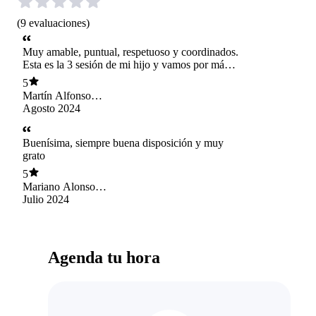
(
9
evaluaciones
)
Muy amable, puntual, respetuoso y coordinados.
Esta es la 3 sesión de mi hijo y vamos por más,
lo recomiendo.
5
Martín Alfonso
Mera Berrocal
Agosto 2024
Buenísima, siempre buena disposición y muy
grato
5
Mariano Alonso
Sepúlveda
Julio 2024
Rodríguez
Agenda tu hora