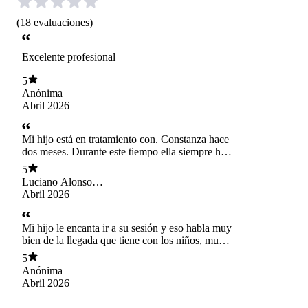
(
18
evaluaciones
)
Excelente profesional
5
Anónima
Abril 2026
Mi hijo está en tratamiento con. Constanza hace
dos meses. Durante este tiempo ella siempre ha
estado en contacto con nosotros, sus padres,
5
para resolver dudas y dar consejos. En relación
Luciano Alonso
al trato, excelente muy cariñoso y respetuoso
Silva Henríquez
Abril 2026
con nuestro pequeño. Feliz de seguir atendiendo
nos con ella...
Mi hijo le encanta ir a su sesión y eso habla muy
bien de la llegada que tiene con los niños, muy
cálida y con mucha paciencia. Mi hijo a tenido
5
muy buenos avances y eso se lo agradezco.
Anónima
Abril 2026