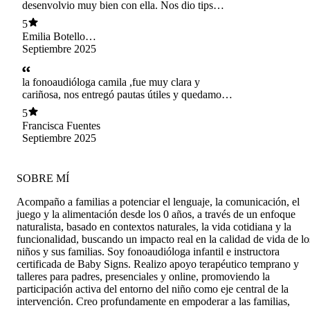
desenvolvio muy bien con ella. Nos dio tips
valiosos para el desarrollo del habla de mi bebé
5
Emilia Botello
Espioza
Septiembre 2025
la fonoaudióloga camila ,fue muy clara y
cariñosa, nos entregó pautas útiles y quedamos
muy agradecidos.
5
Francisca Fuentes
Septiembre 2025
SOBRE MÍ
Acompaño a familias a potenciar el lenguaje, la comunicación, el
juego y la alimentación desde los 0 años, a través de un enfoque
naturalista, basado en contextos naturales, la vida cotidiana y la
funcionalidad, buscando un impacto real en la calidad de vida de lo
niños y sus familias. Soy fonoaudióloga infantil e instructora
certificada de Baby Signs. Realizo apoyo terapéutico temprano y
talleres para padres, presenciales y online, promoviendo la
participación activa del entorno del niño como eje central de la
intervención. Creo profundamente en empoderar a las familias,