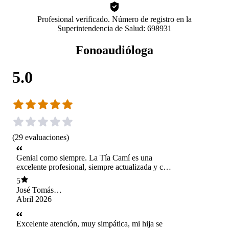
Profesional verificado. Número de registro en la
Superintendencia de Salud: 698931
Fonoaudióloga
5.0
(
29
evaluaciones
)
Genial como siempre. La Tía Camí es una
excelente profesional, siempre actualizada y con
una llegada muy buena con los niños. Siempre
5
que puedo la recomiendo porque es buenísima
José Tomás
en todos los aspectos
González Silva
Abril 2026
Excelente atención, muy simpática, mi hija se