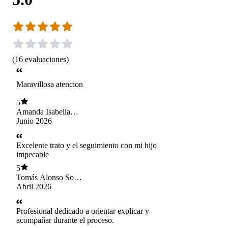
(
16
evaluaciones
)
Maravillosa atencion
5
Amanda Isabella
Arancibia Ramirez
Junio 2026
Excelente trato y el seguimiento con mi hijo
impecable
5
Tomás Alonso Soto
Pastén
Abril 2026
Profesional dedicado a orientar explicar y
acompañar durante el proceso.