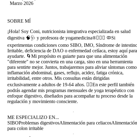
ayudado a mi (diabetes,intolerancia al gluten y
Lira
Marzo 2026
reflujo esofágico) y a mi madre (diabetes y
enfermedad renal) un montón, mejoró nuestra
calidad de vida a un NIVEL DIOS!, es la mejor.
SOBRE MÍ
¡Hola! Soy Coni, nutricionista integrativa especializada en salud
digestiva 🧠🩺 y profesora de yogamedicina®🧘‍♀️✨ 🦠Si
experimentas condiciones como SIBO, IMO, Síndrome de intestin
Irritable, deficiencia de DAO o enfermedad celíaca, estoy aquí para
ayudarte. 🌀Mi propósito es guiarte para que una alimentación
"diferente" no se convierta en una carga, sino en una herramienta
para sentirte mejor. Juntos, trabajaremos para aliviar síntomas como
inflamación abdominal, gases, reflujo, acidez, fatiga crónica,
irritabilidad, entre otros. Mis consultas están dirigidas
exclusivamente a adultos de 19-64 años. 🧘‍♀️En este perfil también
podrás agendar mis programas mensuales de yoga terapéutico con
enfoque digestivo, diseñados para acompañar tu proceso desde la
regulación y movimiento consciente.
ME ESPECIALIZO EN...
SIBO
Problemas digestivos
Alimentación para celiacos
Alimentació
para colon irritable