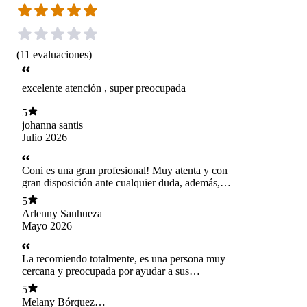
(
11
evaluaciones
)
excelente atención , super preocupada
5
johanna santis
Julio 2026
Coni es una gran profesional! Muy atenta y con
gran disposición ante cualquier duda, además,
siempre entrega datos muy interesantes y
5
actualizados para mejorar nuestra salud. Sus
Arlenny Sanhueza
clases de yoga son aptas para todos y la energía
Mayo 2026
que transmite es de mucha calma.
Definitivamente volvería a tomar clases con ella!
✨🙌🏼
La recomiendo totalmente, es una persona muy
cercana y preocupada por ayudar a sus
pacientes. Además de comprensiva y amable es
5
muy certera con sus planes alimenticios, me ha
Melany Bórquez