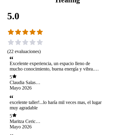
5.0
(
22
evaluaciones
)
Excelente experiencia, un espacio lleno de
mucho conocimiento, buena energía y vibra.
Recomiendo al 100% poder participar en este
5
mágico y divertido workshop. La Flo es súper
Claudia Salas
amorosa, y atenta.
Castellanos
Mayo 2026
excelente taller!...lo haría mil veces mas, el lugar
muy agradable
5
Maritza Ceric
Garrido
Mayo 2026