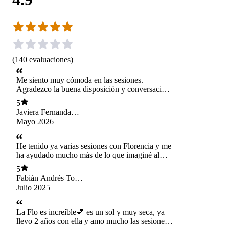
(
140
evaluaciones
)
Me siento muy cómoda en las sesiones.
Agradezco la buena disposición y conversación
grata que se genera. Me siento escuchada y eso
5
es muy importante.
Javiera Fernanda
Méndez Romo
Mayo 2026
He tenido ya varias sesiones con Florencia y me
ha ayudado mucho más de lo que imaginé al
comenzar. Estoy profundamente agradecido de
5
haber encontrado a una profesional con la que
Fabián Andrés Toro
realmente logré conectar, sentirme escuchado y
Bermúdez
Julio 2025
con quien me sentí en confianza para abrir mis
pensamientos.
La Flo es increíble💕 es un sol y muy seca, ya
llevo 2 años con ella y amo mucho las sesiones,