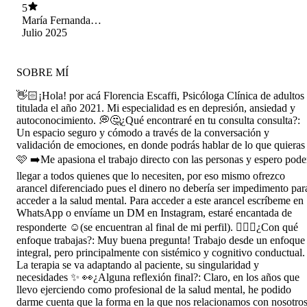
me ha ayudado un montón y me ha entregado
5
herramientas para saber enfrentar situaciones,
María Fernanda
tkm a la Flo
Rocco Frigerio
Julio 2025
SOBRE MÍ
👋🏻¡Hola! por acá Florencia Escaffi, Psicóloga Clínica de adultos
titulada el año 2021. Mi especialidad es en depresión, ansiedad y
autoconocimiento. 💭🤔¿Qué encontraré en tu consulta consulta?:
Un espacio seguro y cómodo a través de la conversación y
validación de emociones, en donde podrás hablar de lo que quieras
🩷 ➡️Me apasiona el trabajo directo con las personas y espero pode
llegar a todos quienes que lo necesiten, por eso mismo ofrezco
arancel diferenciado pues el dinero no debería ser impedimento par
acceder a la salud mental. Para acceder a este arancel escríbeme en
WhatsApp o envíame un DM en Instagram, estaré encantada de
responderte ☺️(se encuentran al final de mi perfil). 🙋🏻‍♀️¿Con qué
enfoque trabajas?: Muy buena pregunta! Trabajo desde un enfoque
integral, pero principalmente con sistémico y cognitivo conductual.
La terapia se va adaptando al paciente, su singularidad y
necesidades ✨ 👀¿Alguna reflexión final?: Claro, en los años que
llevo ejerciendo como profesional de la salud mental, he podido
darme cuenta que la forma en la que nos relacionamos con nosotro