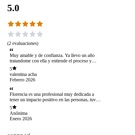
5.0
(
2
evaluaciones
)
Muy amable y de confianza. Ya llevo un año
tratandome con ella y entiende el proceso y
objetivo que tengo con mi cuerpo, me ha
5
ayudado a ver que elementos del contexto
valentina acha
tambien influyen y he logrado internalizar un
Febrero 2026
modo de vida mas que verlo como una "dieta".
La recomiendo al 100%, es muy dedicada,
ayuda a ver que productos especificos comprar
Florencia es una profesional muy dedicada a
entendiendo el presupuesto. Aunque uno este
tener un impacto positivo en las personas, tuve
fuera del pais en un periodo me ayudo a verlo
una muy buena experiencia, delicada y
5
con un supermercado extranjero. LA MEJOR
consciente del paciente.
Anónima
NUTRIIII !!!
Enero 2026