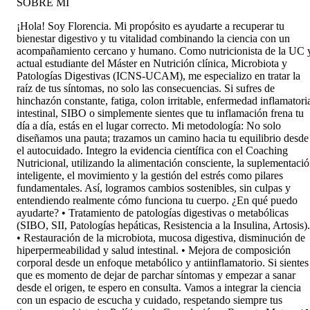
SOBRE MÍ
¡Hola! Soy Florencia. Mi propósito es ayudarte a recuperar tu
bienestar digestivo y tu vitalidad combinando la ciencia con un
acompañamiento cercano y humano. Como nutricionista de la UC 
actual estudiante del Máster en Nutrición clínica, Microbiota y
Patologías Digestivas (ICNS-UCAM), me especializo en tratar la
raíz de tus síntomas, no solo las consecuencias. Si sufres de
hinchazón constante, fatiga, colon irritable, enfermedad inflamatori
intestinal, SIBO o simplemente sientes que tu inflamación frena tu
día a día, estás en el lugar correcto. Mi metodología: No solo
diseñamos una pauta; trazamos un camino hacia tu equilibrio desde
el autocuidado. Integro la evidencia científica con el Coaching
Nutricional, utilizando la alimentación consciente, la suplementaci
inteligente, el movimiento y la gestión del estrés como pilares
fundamentales. Así, logramos cambios sostenibles, sin culpas y
entendiendo realmente cómo funciona tu cuerpo. ¿En qué puedo
ayudarte? • Tratamiento de patologías digestivas o metabólicas
(SIBO, SII, Patologías hepáticas, Resistencia a la Insulina, Artosis).
• Restauración de la microbiota, mucosa digestiva, disminución de
hiperpermeabilidad y salud intestinal. • Mejora de composición
corporal desde un enfoque metabólico y antiinflamatorio. Si sientes
que es momento de dejar de parchar síntomas y empezar a sanar
desde el origen, te espero en consulta. Vamos a integrar la ciencia
con un espacio de escucha y cuidado, respetando siempre tus