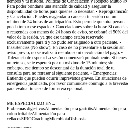
tiempos y tu historia. Políticas de Cancelación y Respeto Mutuo 🌿
Para poder brindarte una atención de calidad y asegurar la
disponibilidad de horas para quienes lo necesitan • Reprogramació
y Cancelación: Puedes reagendar o cancelar tu sesión con un
mínimo de 24 horas de anticipación. Esto permite que otra persona
pueda tomar ese espacio. • Cancelaciones sobre la hora: Si cancela
o reagendas con menos de 24 horas de aviso, se cobrará el 50% del
valor de la sesión, ya que ese tiempo estaba reservado
exclusivamente para ti y no pudo ser asignado a otro paciente. •
Inasistencias (No-show): En caso de no presentarte a la sesión sin
aviso previo, no se realizará reembolso ni devolución del pago. •
Tolerancia de espera: La sesión comenzará puntualmente. Si tienes
un retraso, se te esperará por un máximo de 15 minutos; sin
embargo, ese tiempo se descontará de la duración total de tu
consulta para no retrasar al siguiente paciente. • Emergencias:
Entiendo que pueden ocurrir imprevistos graves. En situaciones de
emergencia justificada, por favor comunícate conmigo a la breveda
para evaluar tu caso de forma excepcional.
ME ESPECIALIZO EN...
Problemas digestivos
Alimentación para gastritis
Alimentación para
colon irritable
Alimentación para
celiacos
SIBO
Coaching
Microbiota
Disbiosis