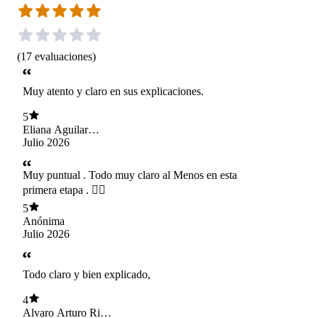
(
17
evaluaciones
)
Muy atento y claro en sus explicaciones.
5
Eliana Aguilar
Miranda
Julio 2026
Muy puntual . Todo muy claro al Menos en esta
primera etapa . 👍🏻
5
Anónima
Julio 2026
Todo claro y bien explicado,
4
Alvaro Arturo Riva