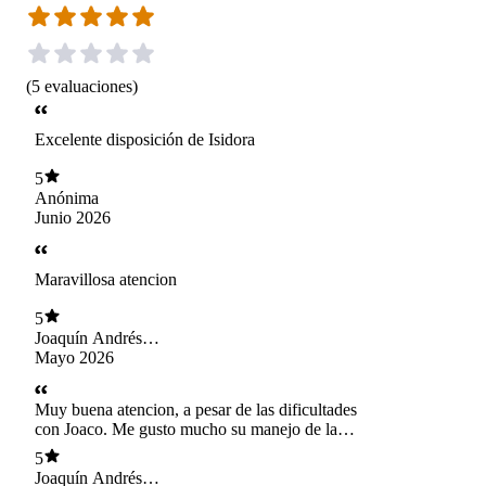
(
5
evaluaciones
)
Excelente disposición de Isidora
5
Anónima
Junio 2026
Maravillosa atencion
5
Joaquín Andrés
Delgado Horta
Mayo 2026
Muy buena atencion, a pesar de las dificultades
con Joaco. Me gusto mucho su manejo de la
situaciones
5
Joaquín Andrés