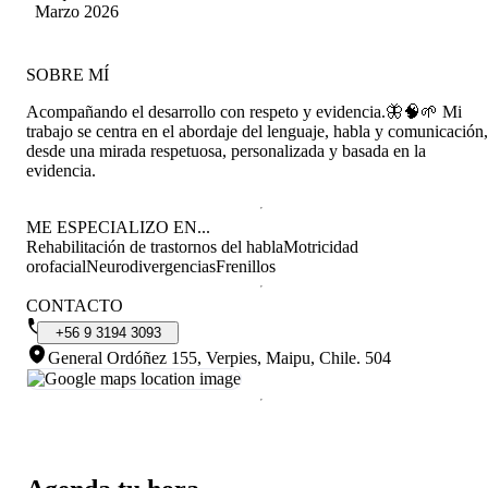
Delgado Horta
Marzo 2026
SOBRE MÍ
Acompañando el desarrollo con respeto y evidencia.🦋🧠🌱 Mi
trabajo se centra en el abordaje del lenguaje, habla y comunicación,
desde una mirada respetuosa, personalizada y basada en la
evidencia.
ME ESPECIALIZO EN...
Rehabilitación de trastornos del habla
Motricidad
orofacial
Neurodivergencias
Frenillos
CONTACTO
+56
9
3194
3093
General Ordóñez 155, Verpies, Maipu, Chile
.
504