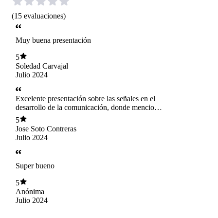
(
15
evaluaciones
)
Muy buena presentación
5
Soledad Carvajal
Julio 2024
Excelente presentación sobre las señales en el
desarrollo de la comunicación, donde mencionó
herramientas o estrategias para regular a niños
5
que se encuentran sobrecargados de estímulos y
Jose Soto Contreras
como la ecolalia puede ser un puente de
Julio 2024
conexion para generar acciones y que nuestro
hijo se conecten jugando
Super bueno
5
Anónima
Julio 2024