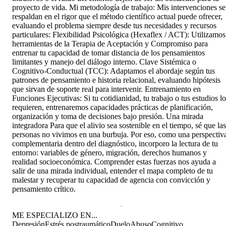
proyecto de vida. Mi metodología de trabajo: Mis intervenciones se
respaldan en el rigor que el método científico actual puede ofrecer,
evaluando el problema siempre desde tus necesidades y recursos
particulares: Flexibilidad Psicológica (Hexaflex / ACT): Utilizamos
herramientas de la Terapia de Aceptación y Compromiso para
entrenar tu capacidad de tomar distancia de los pensamientos
limitantes y manejo del diálogo interno. Clave Sistémica o
Cognitivo-Conductual (TCC): Adaptamos el abordaje según tus
patrones de pensamiento e historia relacional, evaluando hipótesis
que sirvan de soporte real para intervenir. Entrenamiento en
Funciones Ejecutivas: Si tu cotidianidad, tu trabajo o tus estudios lo
requieren, entrenaremos capacidades prácticas de planificación,
organización y toma de decisiones bajo presión. Una mirada
integradora Para que el alivio sea sostenible en el tiempo, sé que las
personas no vivimos en una burbuja. Por eso, como una perspectiv
complementaria dentro del diagnóstico, incorporo la lectura de tu
entorno: variables de género, migración, derechos humanos y
realidad socioeconómica. Comprender estas fuerzas nos ayuda a
salir de una mirada individual, entender el mapa completo de tu
malestar y recuperar tu capacidad de agencia con convicción y
pensamiento crítico.
ME ESPECIALIZO EN...
Depresión
Estrés postraumático
Duelo
Abuso
Cognitivo