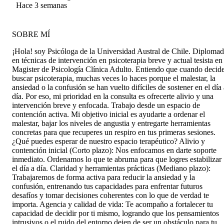
recomendable.
Quezada
Hace 3 semanas
SOBRE MÍ
¡Hola! soy Psicóloga de la Universidad Austral de Chile. Diploma
en técnicas de intervención en psicoterapia breve y actual tesista en
Magister de Psicología Clínica Adulto. Entiendo que cuando decid
buscar psicoterapia, muchas veces lo haces porque el malestar, la
ansiedad o la confusión se han vuelto difíciles de sostener en el día 
día. Por eso, mi prioridad en la consulta es ofrecerte alivio y una
intervención breve y enfocada. Trabajo desde un espacio de
contención activa. Mi objetivo inicial es ayudarte a ordenar el
malestar, bajar los niveles de angustia y entregarte herramientas
concretas para que recuperes un respiro en tus primeras sesiones.
¿Qué puedes esperar de nuestro espacio terapéutico? Alivio y
contención inicial (Corto plazo): Nos enfocamos en darte soporte
inmediato. Ordenamos lo que te abruma para que logres estabilizar
el día a día. Claridad y herramientas prácticas (Mediano plazo):
Trabajaremos de forma activa para reducir la ansiedad y la
confusión, entrenando tus capacidades para enfrentar futuros
desafíos y tomar decisiones coherentes con lo que de verdad te
importa. Agencia y calidad de vida: Te acompaño a fortalecer tu
capacidad de decidir por ti mismo, logrando que los pensamientos
intrusivos o el ruido del entorno dejen de ser un obstáculo para tu