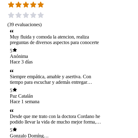
(
39
evaluaciones
)
Muy fluida y comoda la atencion, realiza
preguntas de diversos aspectos para conocerte
5
Anónima
Hace 3 días
Siempre empática, amable y asertiva. Con
tiempo para escuchar y además entregar
excelentes datos sobre lectura.
5
Paz Catalán
Hace 1 semana
Desde que me trato con la doctora Cordano he
podido llevar la vida de mucho mejor forma,
sobre todo después de un período complejo. Un
5
trato muy cordial en cada sesión. Muy
Gonzalo Domínguez