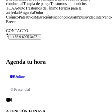
conductual
Terapia de pareja
Trastornos alimenticios
TCA
Adulto
Trastornos del ánimo
Terapia para la
ansiedad
Angustia
Dolor
Crónico
Paleativos
Migración
Psicooncología
Impulsividad
Intervenci
Breve
CONTACTO
+56
9
6905
3497
Agenda tu hora
Online
Presencial
ATENCIÓN FONASA