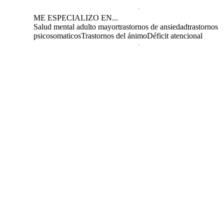
ME ESPECIALIZO EN...
Salud mental adulto mayor
trastornos de ansiedad
trastornos
psicosomaticos
Trastornos del ánimo
Déficit atencional