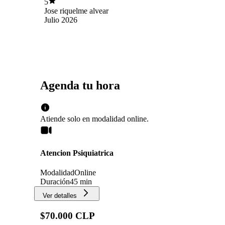
5
Jose riquelme alvear
Julio 2026
Agenda tu hora
Atiende solo en
modalidad
online
.
Atencion Psiquiatrica
Modalidad
Online
Duración
45 min
Ver detalles
$70.000 CLP