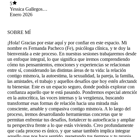
5
Yessica Gallegos
casanova
Enero 2026
SOBRE MÍ
¡Hola! Gracias por estar aquí y por confiar en este espacio. Mi
nombre es Fernanda Pacheco (Fe), psicóloga clínica, y te doy la
bienvenida a este proceso. En nuestras sesiones trabajaremos desde
un enfoque integral, lo que significa que iremos comprendiendo
cómo tus pensamientos, emociones y experiencias se relacionan
entre sí, considerando las distintas áreas de tu vida: la relación
contigo mismo/a, la autoestima, la sexualidad, la pareja, la familia,
las amistades, el trabajo y aquellos desafíos que hoy estén afectand
tu bienestar. Este es un espacio seguro, donde podrás explorar con
confianza aquello que te está pasando. Pondremos especial atenció
en la autocrítica, las voces internas y la vergüenza, buscando
transformar esas formas de relación hacia una mirada más
consciente, amable y compasiva contigo mismo/a. A lo largo del
proceso, iremos desarrollando herramientas concretas que te
permitan enfrentar tus desafíos, fortalecer tu autoeficacia y ampliar
tu perspectiva frente a lo que estás viviendo. Creo profundamente
que cada proceso es único, y que sanar también implica integrar
aquello que nos hace sentido, respetando tus tiempos y tu propia