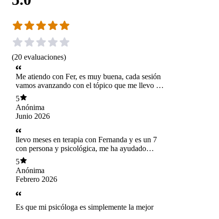
(
20
evaluaciones
)
Me atiendo con Fer, es muy buena, cada sesión
vamos avanzando con el tópico que me llevo a
realizar terapia. Te hace sentir que estas en un
5
espacio seguro, te da herramientas para ir
Anónima
avanzando en tu tema y trabajando en el que
Junio 2026
ayuda mucho. Es un 10, super amorosa la
recomiendo a full!!!
llevo meses en terapia con Fernanda y es un 7
con persona y psicológica, me ha ayudado
bastante y la recomiendo a ojos cerrados.
5
Anónima
Febrero 2026
Es que mi psicóloga es simplemente la mejor