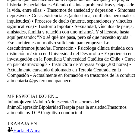
historia. Especialidades Atiendo distintas problemáticas y etapas de
la vida, entre ellas: • Trastornos de ansiedad y depresión • Síntomas
depresivos • Crisis existenciales (autoestima, conflictos personales 
inquietudes) • Procesos de duelo (muerte, separaciones y vínculos
significativos) • Trastorno bipolar • Sexualidad, vínculos de pareja,
amistades, familia y relación con uno mismo/a Y si llegaste hasta
aquí pensando: "No sé qué me pasa, pero sé que necesito ayuda."
Ese también es un motivo suficiente para empezar. Lo
descubriremos junto/as. Formación • Psicóloga clínica titulada con
distinción máxima en Universidad del Desarrollo • Experiencia en
investigación en la Pontificia Universidad Católica de Chile • Curs
en psicofarmacología • Instructora de Vinyasa Yoga (200 horas) •
Actualmente cursando diplomado en Terapia Centrada en la
Compasión • Actualmente en formación en trastornos de la conduc
alimentaria @ps.fernandapacheco
ME ESPECIALIZO EN...
Infantojuvenil
Adulto
Adolescentes
Trastornos del
ánimo
Depresión
Bipolaridad
Terapia para la ansiedad
Trastornos
alimenticios TCA
Cognitivo conductual
TRABAJA EN
Hacia el Alma