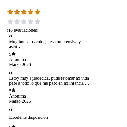
(
16
evaluaciones
)
Muy buena psicóloga, es comprensiva y
asertiva.
5
Anónima
Marzo 2026
Estoy muy agradecida, pude retomar mi vida
pese a todo lo que me paso en mi infancia.
Fernanda es muy comprensiva y buena
5
psicóloga, me ayudo mucho, hoy puedo mirar
Anónima
mi pasado sin dolor.
Marzo 2026
Excelente disposición