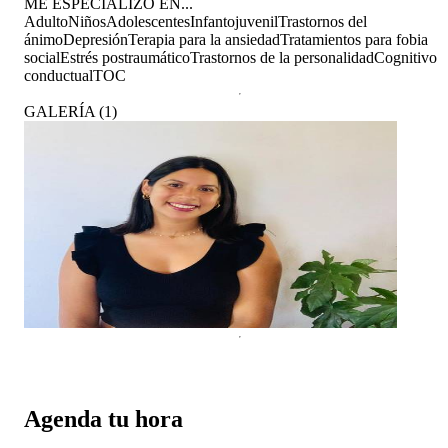
ME ESPECIALIZO EN...
Adulto
Niños
Adolescentes
Infantojuvenil
Trastornos del
ánimo
Depresión
Terapia para la ansiedad
Tratamientos para fobia
social
Estrés postraumático
Trastornos de la personalidad
Cognitivo
conductual
TOC
GALERÍA
(
1
)
Agenda tu hora