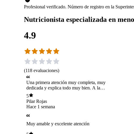
Profesional verificado. Número de registro en la Superin
Nutricionista especializada en men
4.9
(
118
evaluaciones
)
Una primera atención muy completa, muy
dedicada y explica todo muy bien. A la
expectativa de como sera este proceso con ella
5
pero creo que nos irá bkn
Pilar Rojas
Hace 1 semana
Muy amable y excelente atención