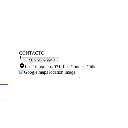
CONTACTO
+56
9
9089
9940
Las Tranqueras 931, Las Condes, Chile
.