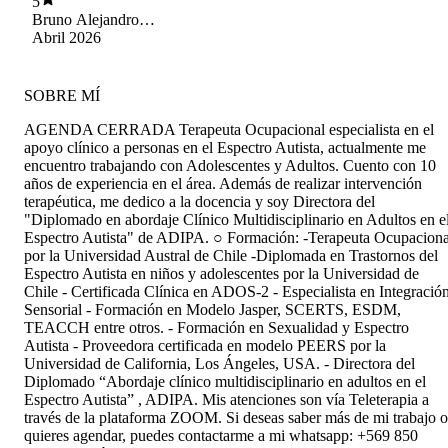
5
Bruno Alejandro
Hermosilla
Abril 2026
González
SOBRE MÍ
AGENDA CERRADA Terapeuta Ocupacional especialista en el
apoyo clínico a personas en el Espectro Autista, actualmente me
encuentro trabajando con Adolescentes y Adultos. Cuento con 10
años de experiencia en el área. Además de realizar intervención
terapéutica, me dedico a la docencia y soy Directora del
"Diplomado en abordaje Clínico Multidisciplinario en Adultos en e
Espectro Autista" de ADIPA. ○ Formación: -Terapeuta Ocupaciona
por la Universidad Austral de Chile -Diplomada en Trastornos del
Espectro Autista en niños y adolescentes por la Universidad de
Chile - Certificada Clínica en ADOS-2 - Especialista en Integració
Sensorial - Formación en Modelo Jasper, SCERTS, ESDM,
TEACCH entre otros. - Formación en Sexualidad y Espectro
Autista - Proveedora certificada en modelo PEERS por la
Universidad de California, Los Ángeles, USA. - Directora del
Diplomado “Abordaje clínico multidisciplinario en adultos en el
Espectro Autista” , ADIPA. Mis atenciones son vía Teleterapia a
través de la plataforma ZOOM. Si deseas saber más de mi trabajo o
quieres agendar, puedes contactarme a mi whatsapp: +569 850