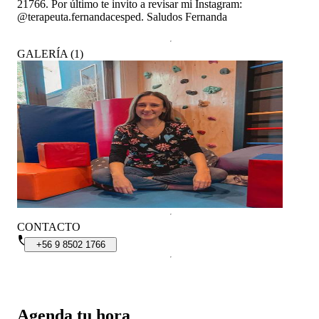
21766. Por último te invito a revisar mi Instagram:
@terapeuta.fernandacesped. Saludos Fernanda
GALERÍA
(
1
)
CONTACTO
+56
9
8502
1766
Agenda tu hora