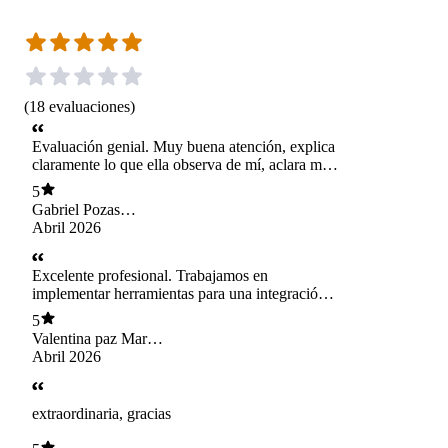
(
18
evaluaciones
)
Evaluación genial. Muy buena atención, explica
claramente lo que ella observa de mí, aclara mis
dudas y orienta con ejemplos concretos.
5
Gabriel Pozas
Flandez
Abril 2026
Excelente profesional. Trabajamos en
implementar herramientas para una integración
sensorial personalizada a lo que necesitaba. Muy
5
contenta por su disposición y atención!
Valentina paz Marín
Martínez
Abril 2026
extraordinaria, gracias