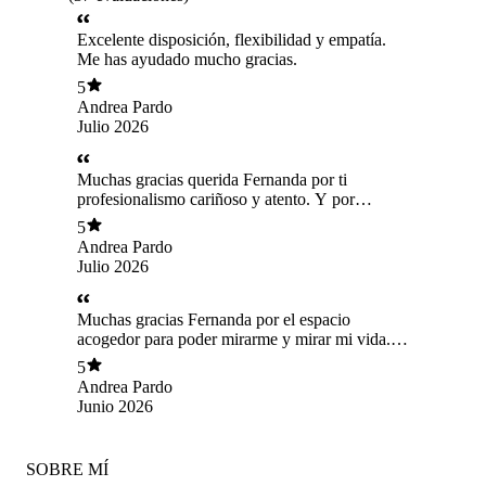
Excelente disposición, flexibilidad y empatía.
Me has ayudado mucho gracias.
5
Andrea Pardo
Julio 2026
Muchas gracias querida Fernanda por ti
profesionalismo cariñoso y atento. Y por
acompañarme en este camino que ha sido con
5
altos y bajos y tú has estado ahí presente con ti
Andrea Pardo
guía. Muchas gracias.
Julio 2026
Muchas gracias Fernanda por el espacio
acogedor para poder mirarme y mirar mi vida.
Gracias por tus reflexiones y tu
5
acompañamiento
Andrea Pardo
Junio 2026
SOBRE MÍ