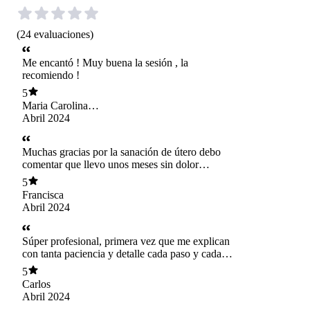
(
24
evaluaciones
)
Me encantó ! Muy buena la sesión , la
recomiendo !
5
Maria Carolina
Vallejos Silva
Abril 2024
Muchas gracias por la sanación de útero debo
comentar que llevo unos meses sin dolor
menstrual! Así que muy feliz de haberme
5
realizado una sanación de útero contigo
Francisca
Abril 2024
Súper profesional, primera vez que me explican
con tanta paciencia y detalle cada paso y cada
cosa que tenía! Después de la limpieza me sentí
5
mejor, más ánimo, duermo mejor e incluso se
Carlos
han solucionado algunos temas económicos Así
Abril 2024
que súper recomendada por que es muy