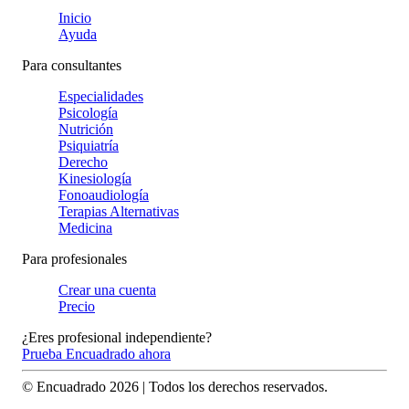
Inicio
Ayuda
Para consultantes
Especialidades
Psicología
Nutrición
Psiquiatría
Derecho
Kinesiología
Fonoaudiología
Terapias Alternativas
Medicina
Para profesionales
Crear una cuenta
Precio
¿Eres profesional independiente?
Prueba Encuadrado ahora
© Encuadrado
2026
| Todos los derechos reservados.