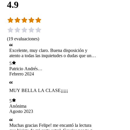
4.9
(
19
evaluaciones
)
Excelente, muy claro. Buena disposición y
atento a todas las inquietudes o dudas que uno
tiene. Totalmente recomendado.
5
Patricio Andrés
Vega Rojas
Febrero 2024
MUY BELLA LA CLASE¡¡¡¡¡
5
Anónima
Agosto 2023
Muchas gracias Felipe! me encantó la lectura