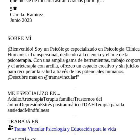
que hiciste de mi carta astral. Gracias por tu guía
y ayuda. Me sirvió un montón para encontrar
5
claridad en áreas en que sentía inseguridad. Me
Camila. Ramirez
encantó tu dedicación, buena disposición,
Junio 2023
ejemplos claros y el manejo que tienes de lo que
hablas. Cariños!!!
SOBRE MÍ
¡Bienvenido! Soy un Psicólogo especializado en Psicología Clínica
Humanista Transpersonal, dedicado a la ciencia y el arte de la
psicoterapia. Con una amplia gama de herramientas, trabajo corpor
y el arteterapia con arcilla, ofrezco un espacio creativo y sin juicios
para recuperar la salud a través de los potenciales humanos.
¡Descubre más en @tramavincular!"
ME ESPECIALIZO EN...
Adulto
Arteterapia
Terapia familiar
Trastornos del
ánimo
Depresión
Estrés postraumático
TDAH
Terapia para la
ansiedad
Mindfulness
TRABAJA EN
Trama Vincular Psicología y Educación para la vida