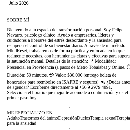
estrategias que fueron importantes para superar
Julio 2026
lo que estaba pasando. Hoy por fin me siento
más tranquilo otra vez.
SOBRE MÍ
Bienvenido a tu espacio de transformación personal. Soy Felipe
Navarro, psicólogo clínico. Ayudo a empresarios, líderes y
cuidadores a liberarse del estrés desbordante y la ansiedad para
recuperar el control de su bienestar diario. A través de mi método
MindReset, trabajaremos de forma práctica y enfocada en lo que
realmente necesitas, con herramientas claras y efectivas para supera
la saturación mental. Detalles de la atención: 📍 Modalidad:
Presencial en Providencia (a pasos de Metro Tobalaba) y Online. 
Duración: 50 minutos. 💳 Valor: $30.000 (entrego boleta de
honorarios para reembolso en ISAPRE y seguros). 📲 ¿Dudas ante
de agendar? Escríbeme directamente al +56 9 2979 4891.
Selecciona el horario que mejor te acomode a continuación y da el
primer paso hoy.
ME ESPECIALIZO EN...
Adulto
Trastornos del ánimo
Depresión
Duelos
Terapia sexual
Terapia
para la ansiedad