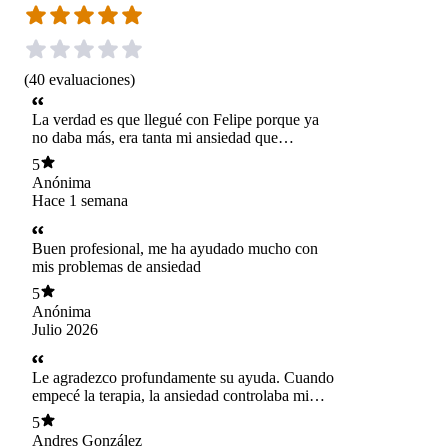
(
40
evaluaciones
)
La verdad es que llegué con Felipe porque ya
no daba más, era tanta mi ansiedad que
comenzó a afectarme en casi todo lo que hacía.
5
No me gustaba la idea de ir al psicólogo, pero la
Anónima
verdad fue diferente a lo que pensaba, me
Hace 1 semana
mostró objetivos claritos y siento que estoy
avanzando súper bien, me siento mejor
Buen profesional, me ha ayudado mucho con
mis problemas de ansiedad
5
Anónima
Julio 2026
Le agradezco profundamente su ayuda. Cuando
empecé la terapia, la ansiedad controlaba mi
vida y veía muy lejano el poder estar bien.
5
Nunca me juzgó, me escuchó y me dio
Andres González