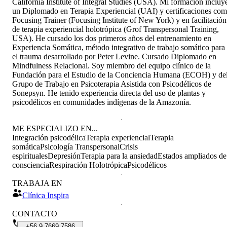
California Institute of Integral Studies (USA). Mi formación incluy
un Diplomado en Terapia Experiencial (UAI) y certificaciones co
Focusing Trainer (Focusing Institute of New York) y en facilitación
de terapia experiencial holotrópica (Grof Transpersonal Training,
USA). He cursado los dos primeros años del entrenamiento en
Experiencia Somática, método integrativo de trabajo somático para
el trauma desarrollado por Peter Levine. Cursado Diplomado en
Mindfulness Relacional. Soy miembro del equipo clínico de la
Fundación para el Estudio de la Conciencia Humana (ECOH) y de
Grupo de Trabajo en Psicoterapia Asistida con Psicodélicos de
Sonepsyn. He tenido experiencia directa del uso de plantas y
psicodélicos en comunidades indígenas de la Amazonía.
ME ESPECIALIZO EN...
Integración psicodélica
Terapia experiencial
Terapia
somática
Psicología Transpersonal
Crisis
espirituales
Depresión
Terapia para la ansiedad
Estados ampliados de
consciencia
Respiración Holotrópica
Psicodélicos
TRABAJA EN
Clínica Inspira
CONTACTO
+56
9
7669
7586