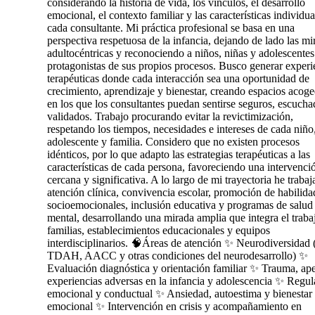
considerando la historia de vida, los vínculos, el desarrollo
emocional, el contexto familiar y las características individua
cada consultante. Mi práctica profesional se basa en una
perspectiva respetuosa de la infancia, dejando de lado las mi
adultocéntricas y reconociendo a niños, niñas y adolescente
protagonistas de sus propios procesos. Busco generar experi
terapéuticas donde cada interacción sea una oportunidad de
crecimiento, aprendizaje y bienestar, creando espacios acog
en los que los consultantes puedan sentirse seguros, escucha
validados. Trabajo procurando evitar la revictimización,
respetando los tiempos, necesidades e intereses de cada niño,
adolescente y familia. Considero que no existen procesos
idénticos, por lo que adapto las estrategias terapéuticas a las
características de cada persona, favoreciendo una intervenci
cercana y significativa. A lo largo de mi trayectoria he traba
atención clínica, convivencia escolar, promoción de habilida
socioemocionales, inclusión educativa y programas de salud
mental, desarrollando una mirada amplia que integra el traba
familias, establecimientos educacionales y equipos
interdisciplinarios. 🧠Áreas de atención ✨ Neurodiversidad
TDAH, AACC y otras condiciones del neurodesarrollo) ✨
Evaluación diagnóstica y orientación familiar ✨ Trauma, ap
experiencias adversas en la infancia y adolescencia ✨ Regul
emocional y conductual ✨ Ansiedad, autoestima y bienestar
emocional ✨ Intervención en crisis y acompañamiento en