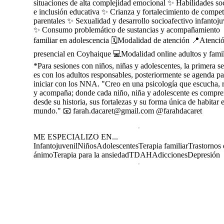
situaciones de alta complejidad emocional ✨ Habilidades soc
e inclusión educativa ✨ Crianza y fortalecimiento de compe
parentales ✨ Sexualidad y desarrollo socioafectivo infantoju
✨ Consumo problemático de sustancias y acompañamiento
familiar en adolescencia 🗓️Modalidad de atención 📍Atenci
presencial en Coyhaique 💻Modalidad online adultos y famil
*Para sesiones con niños, niñas y adolescentes, la primera s
es con los adultos responsables, posteriormente se agenda pa
iniciar con los NNA. "Creo en una psicología que escucha, 
y acompaña; donde cada niño, niña y adolescente es compr
desde su historia, sus fortalezas y su forma única de habitar e
mundo." 📧 farah.dacaret@gmail.com @farahdacaret
ME ESPECIALIZO EN...
Infantojuvenil
Niños
Adolescentes
Terapia familiar
Trastornos 
ánimo
Terapia para la ansiedad
TDAH
Adicciones
Depresión