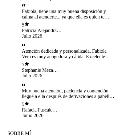
Fabiola, tiene una muy buena disposición y
calma al atenderte... ya que ella es quien te
trasmite toda esa calma y hace que la sesión
5
pase volando y no sientas ningún dolor ni
Patricia Alejandra
malestar qué asociamos normalmente te al
Herrera Núñez
Julio 2026
dentista... Me encantó cruzarme con ella en esta
vida, puesto que, en la primera sesión me ayudó
a resolver el tema por el cual iba a verla...
Atención dedicada y personalizada, Fabiola
Vera es muy acogedora y cálida. Excelente
profesional!
5
Stephanie Meza
Gormaz
Julio 2026
Muy buena atención, paciencia y contención,
llegué a ella después de derivaciones a pabellón
de mi hija y fue la única profesional que se dió
5
el tiempo de atenderla sin presión, escuchándola
Rafaela Pascale
y comprendiendo sus miedos, la recomiendo mil
Zenteno Sánchez
Junio 2026
por ciento!
SOBRE MÍ