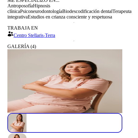
ME ESPECIALIZO EN...
Antroposofía
Hipnosis
clínica
Psiconeurodontología
Biodescodificación dental
Terapeuta
integrativa
Estudios en crianza consciente y respetuosa
TRABAJA EN
Centro Stellaris-Terra
GALERÍA
(
4
)