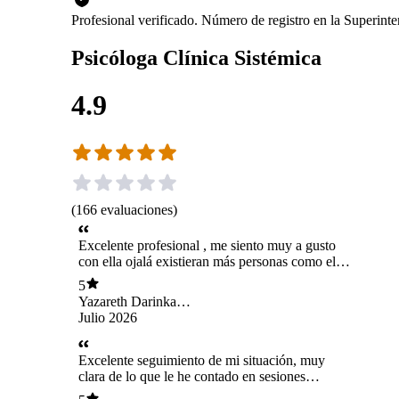
Profesional verificado. Número de registro en la Superin
Psicóloga Clínica Sistémica
4.9
(
166
evaluaciones
)
Excelente profesional , me siento muy a gusto
con ella ojalá existieran más personas como ella
💗👏gracias por todo
5
Yazareth Darinka
Patricia Hermosilla
Julio 2026
León
Excelente seguimiento de mi situación, muy
clara de lo que le he contado en sesiones
anteriores y va realizando la sesión en los