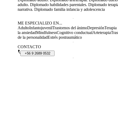
adulto. Diplomado habilidades parentales. Diplomado terapi
narrativa. Diplomado familia infancia y adolescencia
ME ESPECIALIZO EN...
Adulto
Infantojuvenil
Trastornos del ánimo
Depresión
Terapia 
la ansiedad
Mindfulness
Cognitivo conductual
Arteterapia
Tras
de la personalidad
Estrés postraumático
CONTACTO
+56
9
2689
0532