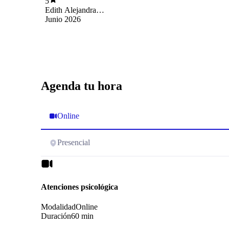
5
distintos planos de mi vida vida
Edith Alejandra
Espíndola
Junio 2026
Agenda tu hora
Online
Presencial
Atenciones psicológica
Modalidad
Online
Duración
60 min