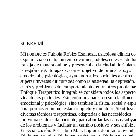
SOBRE MÍ
Mi nombre es Fabiola Robles Espinoza, psicóloga clínica c
experiencia en el tratamiento de niños, adolescentes y adulto
trabaja de manera online y presencial en la ciudad de Calam
la región de Antofagasta, con el objetivo de brindar apoyo
emocional y psicológico, ayudando a los pacientes a enfrent
superar diversas dificultades como la ansiedad, la depresión, 
estrés y problemas de comportamiento, entre otros problema
Enfoque Terapéutico Integral: se considera todos los aspecto
vida de los pacientes. Este enfoque abarca no solo la dimens
emocional y psicológica, sino también la física, social y espir
para promover un bienestar completo y duradero. Se utiliza
diversas técnicas terapéuticas, adaptadas a las necesidades
individuales de cada paciente, para abordar las causas subya
de los problemas y facilitar un cambio positivo y sostenible .
Especialización: Post-titulo Mac. Diplomado infantojuvenil.
Diplomado adulto. Diplomado arteterapia. Diplomado duelo