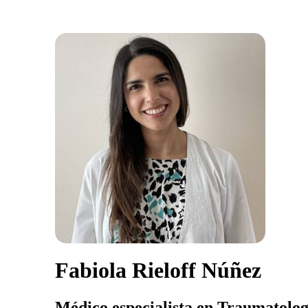
Fabiola Rieloff Núñez
Médico especialista en Traumatolog