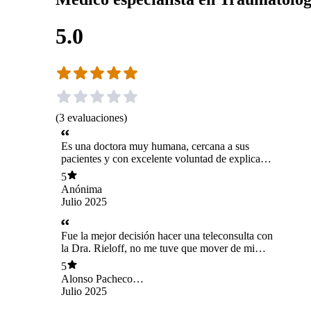
5.0
(
3
evaluaciones
)
Es una doctora muy humana, cercana a sus
pacientes y con excelente voluntad de explicar
todo. La recomiendo 1000%
5
Anónima
Julio 2025
Fue la mejor decisión hacer una teleconsulta con
la Dra. Rieloff, no me tuve que mover de mi
casa para poder determinar que exámenes tenía
5
que hacer, la asertividad de la doctora fue
Alonso Pacheco
demasiado tranquilizadora. Luego de tener los
Diaz
Julio 2025
exámenes inmediatamente atendió a darme las
directrices de como proseguir con la fase de