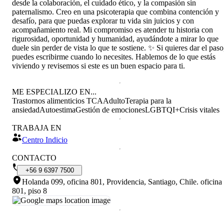
desde la colaboración, el cuidado ético, y la compasión sin
paternalismo. Creo en una psicoterapia que combina contención y
desafío, para que puedas explorar tu vida sin juicios y con
acompañamiento real. Mi compromiso es atender tu historia con
rigurosidad, oportunidad y humanidad, ayudándote a mirar lo que
duele sin perder de vista lo que te sostiene. ✨ Si quieres dar el paso
puedes escribirme cuando lo necesites. Hablemos de lo que estás
viviendo y revisemos si este es un buen espacio para ti.
ME ESPECIALIZO EN...
Trastornos alimenticios TCA
Adulto
Terapia para la
ansiedad
Autoestima
Gestión de emociones
LGBTQI+
Crisis vitales
TRABAJA EN
Centro Indicio
CONTACTO
+56
9
6397
7500
Holanda 099, oficina 801, Providencia, Santiago, Chile
.
oficina
801, piso 8