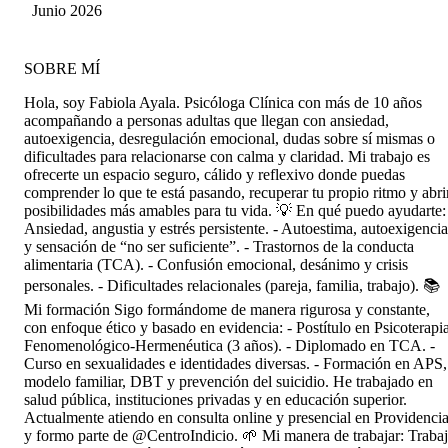
Junio 2026
SOBRE MÍ
Hola, soy Fabiola Ayala. Psicóloga Clínica con más de 10 años
acompañando a personas adultas que llegan con ansiedad,
autoexigencia, desregulación emocional, dudas sobre sí mismas o
dificultades para relacionarse con calma y claridad. Mi trabajo es
ofrecerte un espacio seguro, cálido y reflexivo donde puedas
comprender lo que te está pasando, recuperar tu propio ritmo y abri
posibilidades más amables para tu vida. 💡 En qué puedo ayudarte:
Ansiedad, angustia y estrés persistente. - Autoestima, autoexigencia
y sensación de “no ser suficiente”. - Trastornos de la conducta
alimentaria (TCA). - Confusión emocional, desánimo y crisis
personales. - Dificultades relacionales (pareja, familia, trabajo). 📚
Mi formación Sigo formándome de manera rigurosa y constante,
con enfoque ético y basado en evidencia: - Postítulo en Psicoterapi
Fenomenológico-Hermenéutica (3 años). - Diplomado en TCA. -
Curso en sexualidades e identidades diversas. - Formación en APS,
modelo familiar, DBT y prevención del suicidio. He trabajado en
salud pública, instituciones privadas y en educación superior.
Actualmente atiendo en consulta online y presencial en Providencia
y formo parte de @CentroIndicio. 🌱 Mi manera de trabajar: Traba