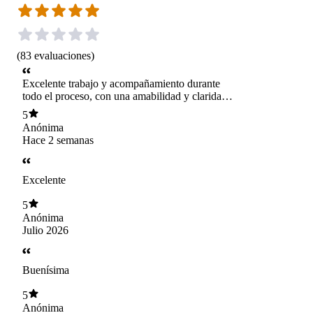
(
83
evaluaciones
)
Excelente trabajo y acompañamiento durante
todo el proceso, con una amabilidad y claridad
en sus análisis que realmente me dieron paz y
5
sensación de crecimiento. Abrazo grande!
Anónima
Hace 2 semanas
Excelente
5
Anónima
Julio 2026
Buenísima
5
Anónima