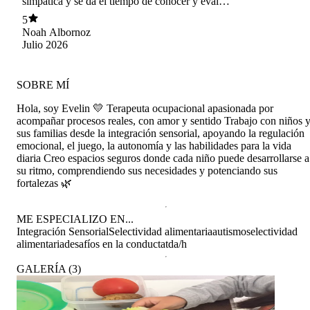
simpática y se da el tiempo de conocer y evaluar
a nuestro bebé, siempre haciendo que se sienta
5
cómodo a través del juego. Explica todo de
Noah Albornoz
forma muy clara, nos orienta sobre qué es
Julio 2026
normal y qué debemos trabajar, sin alarmarnos,
y además hace un seguimiento constante. Nos
hemos sentido muy acompañados en todo el
SOBRE MÍ
proceso. ¡La recomiendo totalmente!
Hola, soy Evelin 💛 Terapeuta ocupacional apasionada por
acompañar procesos reales, con amor y sentido Trabajo con niños 
sus familias desde la integración sensorial, apoyando la regulación
emocional, el juego, la autonomía y las habilidades para la vida
diaria Creo espacios seguros donde cada niño puede desarrollarse a
su ritmo, comprendiendo sus necesidades y potenciando sus
fortalezas 🌿
ME ESPECIALIZO EN...
Integración Sensorial
Selectividad alimentaria
autismo
selectividad
alimentaria
desafíos en la conducta
tda/h
GALERÍA
(
3
)