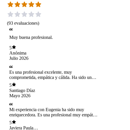
(
93
evaluaciones
)
Muy buena profesional.
5
Anónima
Julio 2026
Es una profesional excelente, muy
comprometida, empática y cálida. Ha sido un
apoyo muy importante para mi hijo y para
5
nosotros como familia.
Santiago Díaz
Mayo 2026
Mi experiencia con Eugenia ha sido muy
enriquecedora. Es una profesional muy empática
y observadora. Se ha dado el tiempo de
5
conocerme y hemos conectado muy bien.
Javiera Paula