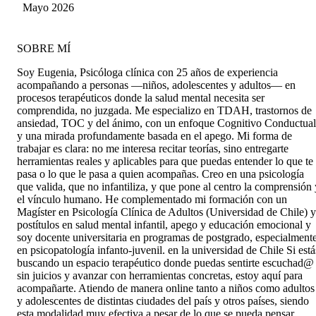
Recomiendo!!
Martinez
Mayo 2026
SOBRE MÍ
Soy Eugenia, Psicóloga clínica con 25 años de experiencia
acompañando a personas —niños, adolescentes y adultos— en
procesos terapéuticos donde la salud mental necesita ser
comprendida, no juzgada. Me especializo en TDAH, trastornos de
ansiedad, TOC y del ánimo, con un enfoque Cognitivo Conductual
y una mirada profundamente basada en el apego. Mi forma de
trabajar es clara: no me interesa recitar teorías, sino entregarte
herramientas reales y aplicables para que puedas entender lo que te
pasa o lo que le pasa a quien acompañas. Creo en una psicología
que valida, que no infantiliza, y que pone al centro la comprensión 
el vínculo humano. He complementado mi formación con un
Magíster en Psicología Clínica de Adultos (Universidad de Chile) y
postítulos en salud mental infantil, apego y educación emocional y
soy docente universitaria en programas de postgrado, especialment
en psicopatología infanto-juvenil. en la universidad de Chile Si está
buscando un espacio terapéutico donde puedas sentirte escuchad@
sin juicios y avanzar con herramientas concretas, estoy aquí para
acompañarte. Atiendo de manera online tanto a niños como adultos
y adolescentes de distintas ciudades del país y otros países, siendo
esta modalidad muy efectiva a pesar de lo que se pueda pensar.