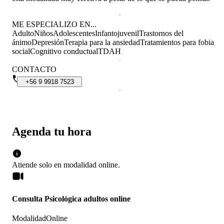
ME ESPECIALIZO EN...
Adulto
Niños
Adolescentes
Infantojuvenil
Trastornos del
ánimo
Depresión
Terapia para la ansiedad
Tratamientos para fobia
social
Cognitivo conductual
TDAH
CONTACTO
+56
9
9918
7523
Agenda tu hora
Atiende solo en
modalidad
online
.
Consulta Psicológica adultos online
Modalidad
Online