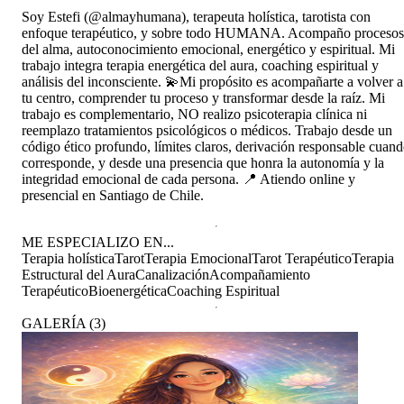
Soy Estefi (@almayhumana), terapeuta holística, tarotista con
enfoque terapéutico, y sobre todo HUMANA. Acompaño procesos
del alma, autoconocimiento emocional, energético y espiritual. Mi
trabajo integra terapia energética del aura, coaching espiritual y
análisis del inconsciente. 💫Mi propósito es acompañarte a volver a
tu centro, comprender tu proceso y transformar desde la raíz. Mi
trabajo es complementario, NO realizo psicoterapia clínica ni
reemplazo tratamientos psicológicos o médicos. Trabajo desde un
código ético profundo, límites claros, derivación responsable cuan
corresponde, y desde una presencia que honra la autonomía y la
integridad emocional de cada persona. 📍 Atiendo online y
presencial en Santiago de Chile.
ME ESPECIALIZO EN...
Terapia holística
Tarot
Terapia Emocional
Tarot Terapéutico
Terapia
Estructural del Aura
Canalización
Acompañamiento
Terapéutico
Bioenergética
Coaching Espiritual
GALERÍA
(
3
)