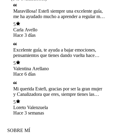
Maravillosa! Estefi siempre una excelente guía,
me ha ayudado mucho a aprender a regular mis
emociones, mirar la vida desde nuevas
5
perspectivas muy sanadoras y además ahora
Carla Avello
guiándome en meditación. Ha sido una luz en
Hace 3 días
mi vida 💖
Excelente guía, te ayuda a bajar emociones,
pensamientos que tienes dando vuelta hace
tiempo en tu mente y los ignoras. Te ayuda a ver
5
tu luz y a potenciarla, a mostrarla al mundo. Es
Valentina Arellano
una excelente profesional
Hace 6 días
Mi querida Estefi, gracias por ser la gran mujer
y Canalizadora que eres, siempre tienes las
palabras justas y precisas. Gracias por darme esa
5
paz cuando la necesito 💓❤️💕
Loreto Valenzuela
Hace 3 semanas
SOBRE MÍ