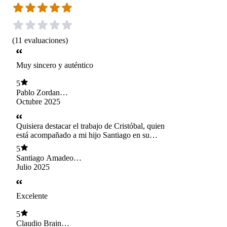
(
11
evaluaciones
)
Muy sincero y auténtico
5
Pablo Zordan
Valenzuela
Octubre 2025
Quisiera destacar el trabajo de Cristóbal, quien
está acompañado a mi hijo Santiago en su
proceso terapéutico. Cristóbal es un profesional
5
comprometido, empático y profundamente
Santiago Amadeo
respetuoso con las necesidades y el ritmo de
Valdés Barrales
Julio 2025
Santi. Su capacidad para generar un vínculo de
confianza ha sido fundamental. Ha logrado no
solo que se sienta cómodo, sino también que
Excelente
participe activamente, algo que como madre
valoro inmensamente. Cristóbal no solo entrega
5
contención, sino también herramientas prácticas.
Claudio Brain
Agradezco sinceramente su dedicación y