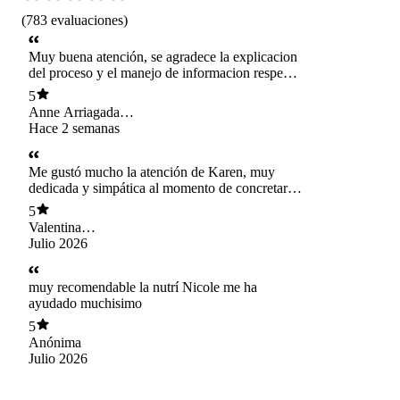
(
783
evaluaciones
)
Muy buena atención, se agradece la explicacion
del proceso y el manejo de informacion respecto
à la condición médica que tengo
5
Anne Arriagada
Escobar
Hace 2 semanas
Me gustó mucho la atención de Karen, muy
dedicada y simpática al momento de concretar la
cita.
5
Valentina
Valdebenito
Julio 2026
muy recomendable la nutrí Nicole me ha
ayudado muchisimo
5
Anónima
Julio 2026