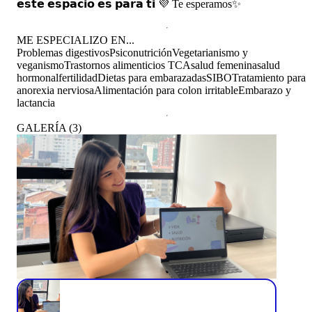
𝗲𝘀𝘁𝗲 𝗲𝘀𝗽𝗮𝗰𝗶𝗼 𝗲𝘀 𝗽𝗮𝗿𝗮 𝘁𝗶 💜 Te esperamos✨
ME ESPECIALIZO EN...
Problemas digestivos
Psiconutrición
Vegetarianismo y
veganismo
Trastornos alimenticios TCA
salud femenina
salud
hormonal
fertilidad
Dietas para embarazadas
SIBO
Tratamiento para
anorexia nerviosa
Alimentación para colon irritable
Embarazo y
lactancia
GALERÍA
(
3
)