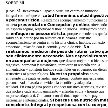
SOBRE MÍ
¡Hola! 💜 Bienvenida a Espacio Nutri, un centro de nutrición
integral con enfoque en 𝘀𝗮𝗹𝘂𝗱 𝗳𝗲𝗺𝗲𝗻𝗶𝗻𝗮, 𝘀𝗮𝗹𝘂𝗱 𝗱𝗶𝗴𝗲𝘀𝘁𝗶𝘃
𝘆 𝗽𝘀𝗶𝗰𝗼𝗻𝘂𝘁𝗿𝗶𝗰𝗶𝗼́𝗻. Realizamos acompañamiento nutricional de
manera 𝗽𝗿𝗲𝘀𝗲𝗻𝗰𝗶𝗮𝗹 𝗲𝗻 𝗖𝗼𝗻𝗰𝗲𝗽𝗰𝗶𝗼́𝗻 𝘆 𝗼𝗻𝗹𝗶𝗻𝗲, ofreciendo
un espacio seguro, respetuoso y libre de juicios. Trabajamos desde
un 𝗲𝗻𝗳𝗼𝗾𝘂𝗲 𝗻𝗼 𝗽𝗲𝘀𝗼𝗰𝗲𝗻𝘁𝗿𝗶𝘀𝘁𝗮, porque entendemos que la
salud no se define por un número en la balanza. Nuestro
acompañamiento se centra en tu historia clínica, hábitos, contexto
emocional, relación con la comida y estilo de vida. 𝗡𝗼
𝗿𝗲𝗮𝗹𝗶𝘇𝗮𝗺𝗼𝘀 𝗺𝗲𝗱𝗶𝗰𝗶𝗼́𝗻 𝗱𝗲 𝗽𝗲𝘀𝗼 𝗱𝗲 𝗿𝘂𝘁𝗶𝗻𝗮, 𝘀𝗮𝗹𝘃𝗼 𝗾𝘂
𝘀𝗲𝗮 𝗰𝗹𝗶́𝗻𝗶𝗰𝗮𝗺𝗲𝗻𝘁𝗲 𝗻𝗲𝗰𝗲𝘀𝗮𝗿𝗶𝗼. 𝗡𝗼𝘀 𝗲𝘀𝗽𝗲𝗰𝗶𝗮𝗹𝗶𝘇𝗮𝗺𝗼𝘀
𝗲𝗻 𝗮𝗰𝗼𝗺𝗽𝗮𝗻̃𝗮𝗿 𝗮 𝗺𝘂𝗷𝗲𝗿𝗲𝘀 que desean mejorar su bienestar
digestivo, hormonal y metabólico, fortalecer su relación con la
alimentación y construir hábitos sostenibles en el tiempo, sin dietas
restrictivas ni planes rígidos. 𝗡𝘂𝗲𝘀𝘁𝗿𝗼 𝗽𝗿𝗼𝗽𝗼́𝘀𝗶𝘁𝗼 no es
entregarte una pauta estándar, sino diseñar contigo una estrategia
personalizada, basada en evidencia científica y adaptada a tu
realidad. En esta página podrás conocer nuestros servicios, revisar
qué incluye cada acompañamiento y agendar el día y horario que
mejor se adapte a ti. Contamos con distintas opciones de pago
nacionales e internacionales. 𝗦𝗶 𝗯𝘂𝘀𝗰𝗮𝘀 𝘂𝗻𝗮 𝗻𝘂𝘁𝗿𝗶𝗰𝗶𝗼́𝗻 𝗺𝗮́
𝗰𝗼𝗻𝘀𝗰𝗶𝗲𝗻𝘁𝗲, 𝗶𝗻𝘁𝗲𝗴𝗿𝗮𝗹 𝘆 𝗿𝗲𝘀𝗽𝗲𝘁𝘂𝗼𝘀𝗮 𝗰𝗼𝗻 𝘁𝘂 𝗰𝘂𝗲𝗿𝗽𝗼,