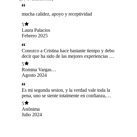
mucha calidez, apoyo y receptividad
5
Laura Palacios
Febrero 2025
Conozco a Cristina hace bastante tiempo y debo
decir que ha sido de las mejores experiencias en
psicoterapia que he tenido. Sabe escuchar, es
5
atenta, te genera tranquilidad y sus evaluaciones
Romina Vargas
son muy precisas. La recomiendo muchísimo ♡
Zuleta
Agosto 2024
Es mi segunda sesion, y la verdad vale toda la
pena, uno se siente totalmente en confianza,
titalmente recomendafa
5
Anónima
Julio 2024