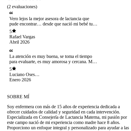
(
2
evaluaciones
)
Vero lejos la mejor asesora de lactancia que
pude encontrar… desde que nació mi bebé tuve
problemas con la lactancia, y ella con mucha
5
paciencia y profesionalismo atendió cada uno de
Rafael Vargas
mis consultas!
Abril 2026
La atención es muy buena, se toma el tiempo
para evaluarte, es muy amorosa y cercana. Me
ayudo un montón con el tema de lactancia. La
5
recomiendo totalmente!
Luciano Oses
Zegers
Enero 2026
SOBRE MÍ
Soy enfermera con más de 15 años de experiencia dedicada a
ofrecer cuidados de calidad y seguridad en cada intervención.
Especializada en Consejería de Lactancia Materna, mi pasión por
este campo nació de mi experiencia como madre hace 8 años.
Proporciono un enfoque integral y personalizado para ayudar a las