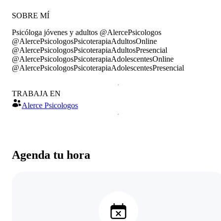
SOBRE MÍ
Psicóloga jóvenes y adultos @AlercePsicologos
@AlercePsicologosPsicoterapiaAdultosOnline
@AlercePsicologosPsicoterapiaAdultosPresencial
@AlercePsicologosPsicoterapiaAdolescentesOnline
@AlercePsicologosPsicoterapiaAdolescentesPresencial
TRABAJA EN
Alerce Psicologos
Agenda tu hora